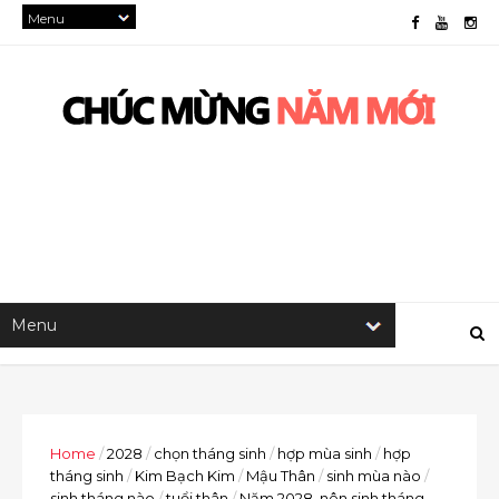
Home
/
2028
/
chọn tháng sinh
/
hợp mùa sinh
/
hợp
tháng sinh
/
Kim Bạch Kim
/
Mậu Thân
/
sinh mùa nào
/
sinh tháng nào
/
tuổi thân
/
Năm 2028, nên sinh tháng