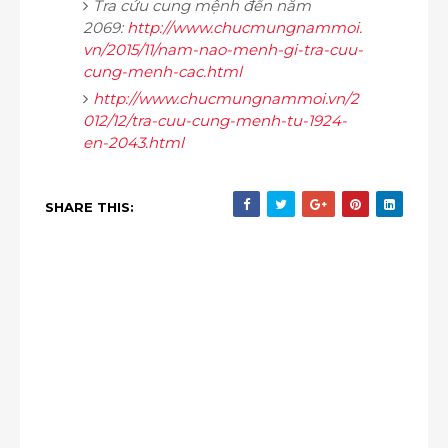
Tra cứu cung mệnh đến năm
2069:
http://www.chucmungnammoi.
vn/2015/11/nam-nao-menh-gi-tra-cuu-
cung-menh-cac.html
http://www.chucmungnammoi.vn/2
012/12/tra-cuu-cung-menh-tu-1924-
en-2043.html
SHARE THIS: