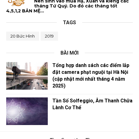
Nên sinh vào mùa Hạ, Xuân và kiêng các
tháng Tứ Quý. Do đó các tháng tốt
4,5,1,2 BẢN MỆ...
TAGS
20 Bức Hình
2019
BÀI MỚI
Tổng hợp danh sách các điểm lắp
đặt camera phạt nguội tại Hà Nội
(cập nhật mới nhất tháng 4 năm
2025)
Tần Số Solfeggio, Âm Thanh Chữa
Lành Cơ Thể