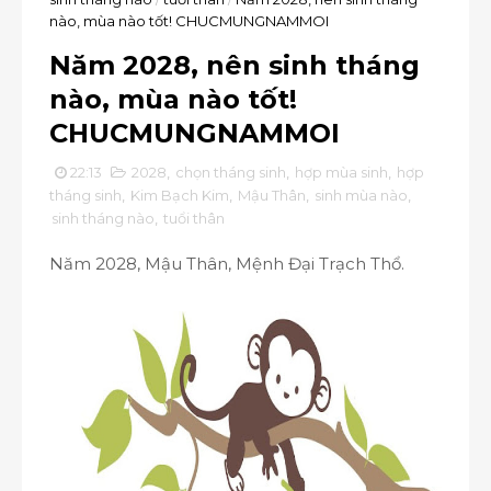
nào, mùa nào tốt! CHUCMUNGNAMMOI
Năm 2028, nên sinh tháng
nào, mùa nào tốt!
CHUCMUNGNAMMOI
22:13
2028
,
chọn tháng sinh
,
hợp mùa sinh
,
hợp
tháng sinh
,
Kim Bạch Kim
,
Mậu Thân
,
sinh mùa nào
,
sinh tháng nào
,
tuổi thân
Năm 2028, Mậu Thân, Mệnh Đại Trạch Thổ.