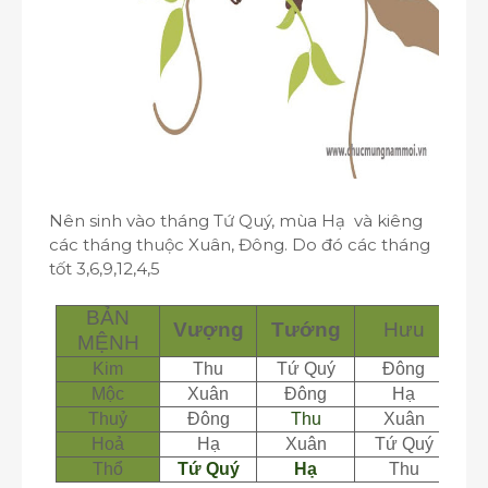
Nên sinh vào tháng Tứ Quý, mùa Hạ và kiêng
các tháng thuộc Xuân, Đông. Do đó các tháng
tốt 3,6,9,12,4,5
BẢN
Vượng
Tướng
Hưu
MỆNH
Kim
Thu
Tứ Quý
Đông
Mộc
Xuân
Đông
Hạ
T
Thuỷ
Đông
Thu
Xuân
Hoả
Hạ
Xuân
Tứ Quý
Thổ
Tứ Quý
Hạ
Thu