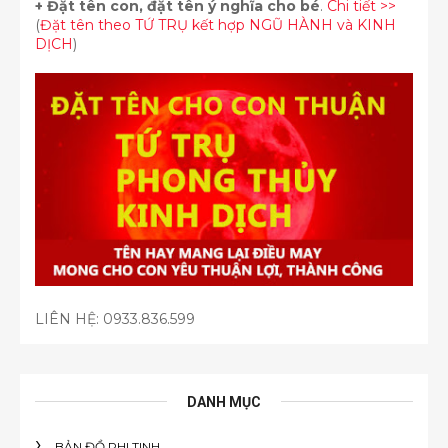
+
Đặt tên con, đặt tên ý nghĩa cho bé
.
Chi tiết >>
(
Đặt tên theo TỨ TRỤ kết hợp NGŨ HÀNH và KINH
DỊCH
)
LIÊN HỆ:
0933.836.599
DANH MỤC
BẢN ĐỒ PHI TINH