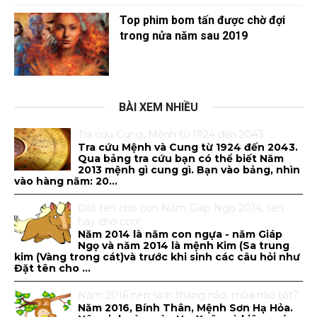
Top phim bom tấn được chờ đợi
trong nửa năm sau 2019
BÀI XEM NHIỀU
Tra cứu Cung, Mệnh từ 1924 đến 2043
Tra cứu Mệnh và Cung từ 1924 đến 2043.
Qua bảng tra cứu bạn có thể biết Năm
2013 mệnh gì cung gì. Bạn vào bảng, nhìn
vào hàng năm: 20...
Đăt tên cho con Năm Giáp Ngọ 2014, tên
hay cho con!
Năm 2014 là năm con ngựa - năm Giáp
Ngọ và năm 2014 là mệnh Kim (Sa trung
kim (Vàng trong cát)và trước khi sinh các câu hỏi như
Đặt tên cho ...
Năm 2016 nên sinh tháng nào, mùa nào tốt?
Năm 2016, Bính Thân, Mệnh Sơn Hạ Hỏa.