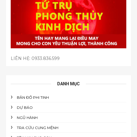
LIÊN HỆ:
0933.836.599
DANH MỤC
BẢN ĐỒ PHI TINH
DỰ BÁO
NGŨ HÀNH
TRA CỨU CUNG MỆNH