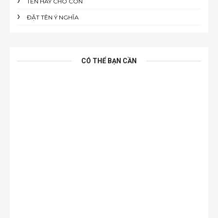
TÊN HAY CHO CON
ĐẶT TÊN Ý NGHĨA
CÓ THỂ BẠN CẦN