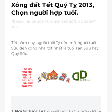
Xông đất Tết Quý Tỵ 2013,
Chọn người hợp tuổi.
09:24
CHÚC MỪNG NĂM MỚI 2013
,
XÔNG ĐẤT
2013
Tết năm nay, người tuổi Tý nên mời người tuổi
Sửu đến xông nhà, tốt nhất là tuổi Tân Sửu hay
Quý Sửu.
1. Người tuổi Tý
tính nết bộc trực nhưng lời nói, cử 