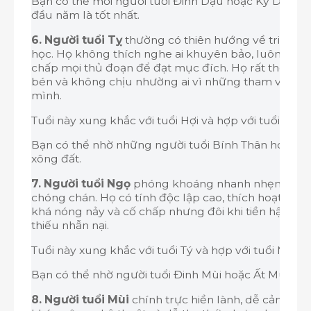
Bạn có thể mời người tuổi Đinh Dậu hoặc Kỷ Dậu đ
đầu năm là tốt nhất.
6. Người tuổi Tỵ
thường có thiên hướng về triết họ
học. Họ không thích nghe ai khuyên bảo, luôn đa ng
chấp mọi thủ đoạn để đạt mục đích. Họ rất thông 
bén và không chịu nhường ai vì những tham vọng r
mình.
Tuổi này xung khắc với tuổi Hợi và hợp với tuổi Thân.
Bạn có thể nhờ những người tuổi Bính Thân hoặc G
xông đất.
7. Người tuổi Ngọ
phóng khoáng nhanh nhẹn và ha
chóng chán. Họ có tính độc lập cao, thích hoạt động
khá nóng nảy và cố chấp nhưng đôi khi tiền hậu bất
thiếu nhẫn nại.
Tuổi này xung khắc với tuổi Tý và hợp với tuổi Mùi.
Bạn có thể nhờ người tuổi Đinh Mùi hoặc Ất Mùi đế
8. Người tuổi Mùi
chính trực hiền lành, dễ cảm thô