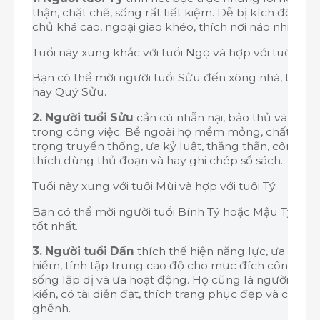
thận, chặt chẽ, sống rất tiết kiệm. Dễ bị kích động 
chủ khá cao, ngoại giao khéo, thích nơi náo nhiệt.
Tuổi này xung khắc với tuổi Ngọ và hợp với tuổi Sửu
Bạn có thể mời người tuổi Sửu đến xông nhà, tốt nhấ
hay Quý Sửu.
2. Người tuổi Sửu
cần cù nhẫn nại, bảo thủ và quá 
trong công việc. Bề ngoài họ mềm mỏng, chất phác 
trọng truyền thống, ưa kỷ luật, thẳng thắn, công m
thích dùng thủ đoạn và hay ghi chép sổ sách.
Tuổi này xung với tuổi Mùi và hợp với tuổi Tý.
Bạn có thể mời người tuổi Bính Tý hoặc Mậu Tý đến
tốt nhất.
3. Người tuổi Dần
thích thể hiện năng lực, ưa phiê
hiểm, tính tập trung cao độ cho mục đích công việ
sống lập dị và ưa hoạt động. Họ cũng là người có n
kiến, có tài diễn đạt, thích trang phục đẹp và cuộc 
ghềnh.