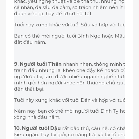
khác, yêu nghệ thuật và dễ tha thứ, nhưng họ cũng
cá nhân, đa sầu đa cảm, sợ trách nhiệm nên ít khi 
đoán việc gì, hay để lỡ cơ hội tốt.
Tuổi này xung khắc với tuổi Sửu và hợp với tuổi Ngọ
Bạn có thể mời người tuổi Bính Ngọ hoặc Mậu Ngọ
đất đầu năm.
9. Người tuổi Thân
nhanh nhẹn, thông minh tháo vá
tranh đấu nhưng lại khéo che đậy kế hoạch của mì
người đa tài, làm được nhiều ngành nghề nhưng lu
mình giỏi hơn người khác nên thường chủ quan thá
đến thất bại.
Tuổi này xung khắc với tuổi Dần và hợp với tuổi Tỵ.
Năm nay, bạn có thể mời người tuổi Đinh Tỵ hoặc T
xông nhà đầu năm.
10. Người tuổi Dậu
rất bảo thủ, câu nệ, cố chấp với
kiêu ngạo. Tuy tài giỏi, có năng lực và tài tổ chức, l