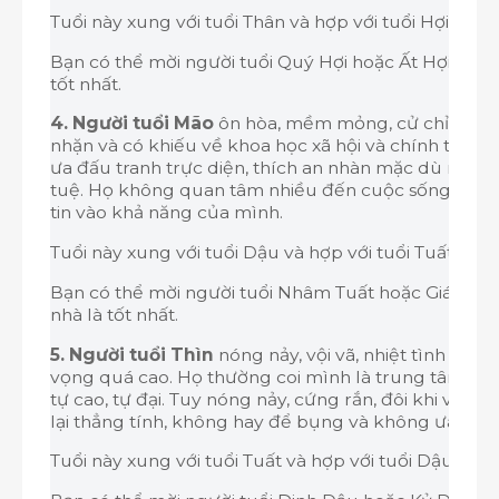
Tuổi này xung với tuổi Thân và hợp với tuổi Hợi.
Bạn có thể mời người tuổi Quý Hợi hoặc Ất Hợi đến 
tốt nhất.
4. Người tuổi Mão
ôn hòa, mềm mỏng, cử chỉ thanh 
nhặn và có khiếu về khoa học xã hội và chính trị nh
ưa đấu tranh trực diện, thích an nhàn mặc dù rất th
tuệ. Họ không quan tâm nhiều đến cuộc sống gia đì
tin vào khả năng của mình.
Tuổi này xung với tuổi Dậu và hợp với tuổi Tuất.
Bạn có thể mời người tuổi Nhâm Tuất hoặc Giáp Tu
nhà là tốt nhất.
5. Người tuổi Thìn
nóng nảy, vội vã, nhiệt tình và ô
vọng quá cao. Họ thường coi mình là trung tâm vũ 
tự cao, tự đại. Tuy nóng nảy, cứng rắn, đôi khi võ đ
lại thẳng tính, không hay để bụng và không ưa sự r
Tuổi này xung với tuổi Tuất và hợp với tuổi Dậu.