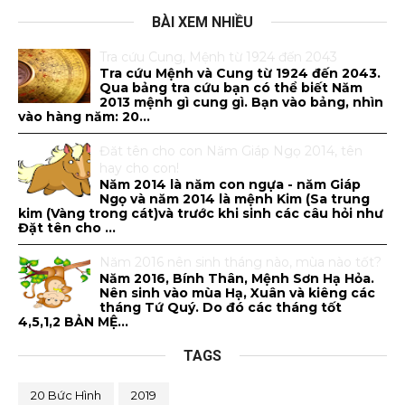
BÀI XEM NHIỀU
Tra cứu Cung, Mệnh từ 1924 đến 2043
Tra cứu Mệnh và Cung từ 1924 đến 2043.
Qua bảng tra cứu bạn có thể biết Năm
2013 mệnh gì cung gì. Bạn vào bảng, nhìn
vào hàng năm: 20...
Đăt tên cho con Năm Giáp Ngọ 2014, tên
hay cho con!
Năm 2014 là năm con ngựa - năm Giáp
Ngọ và năm 2014 là mệnh Kim (Sa trung
kim (Vàng trong cát)và trước khi sinh các câu hỏi như
Đặt tên cho ...
Năm 2016 nên sinh tháng nào, mùa nào tốt?
Năm 2016, Bính Thân, Mệnh Sơn Hạ Hỏa.
Nên sinh vào mùa Hạ, Xuân và kiêng các
tháng Tứ Quý. Do đó các tháng tốt
4,5,1,2 BẢN MỆ...
TAGS
20 Bức Hình
2019