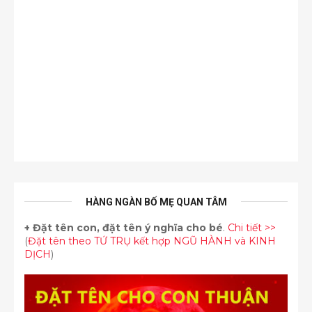
HÀNG NGÀN BỐ MẸ QUAN TÂM
+
Đặt tên con, đặt tên ý nghĩa cho bé
.
Chi tiết >>
(
Đặt tên theo TỨ TRỤ kết hợp NGŨ HÀNH và KINH
DỊCH
)