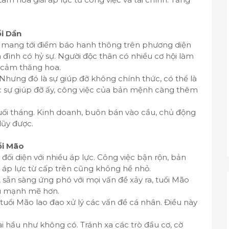
ổi Dần
ần mang tới điềm báo hanh thông trên phương diện
a đình có hỷ sự. Người độc thân có nhiều cơ hội làm
h cảm thăng hoa.
 Nhưng đó là sự giúp đỡ không chính thức, có thể là
c sự giúp đỡ ấy, công việc của bản mệnh càng thêm
cuối tháng. Kinh doanh, buôn bán vào cầu, chủ động
lũy được.
ổi Mão
đối diện với nhiều áp lực. Công việc bận rộn, bản
áp lực từ cấp trên cũng không hề nhỏ.
, sẵn sàng ứng phó với mọi vấn đề xảy ra, tuổi Mão
ấu mạnh mẽ hơn.
tuổi Mão lao đao xử lý các vấn đề cá nhân. Điều này
i hầu như không có. Tránh xa các trò đầu cơ, cờ