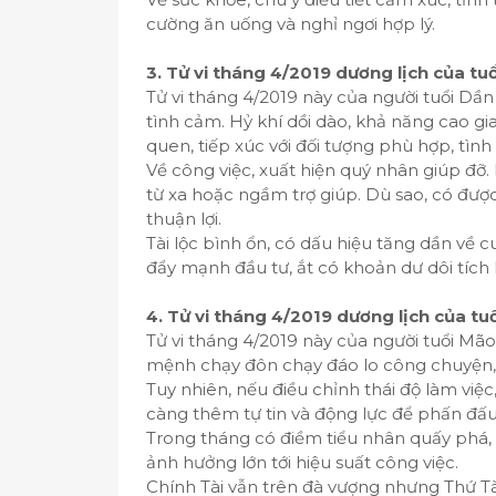
cường ăn uống và nghỉ ngơi hợp lý.
3. Tử vi tháng 4/2019 dương lịch của tu
Tử vi tháng 4/2019 này của người tuổi D
tình cảm. Hỷ khí dồi dào, khả năng cao gi
quen, tiếp xúc với đối tượng phù hợp, tìn
Về công việc, xuất hiện quý nhân giúp đỡ.
từ xa hoặc ngầm trợ giúp. Dù sao, có đượ
thuận lợi.
Tài lộc bình ổn, có dấu hiệu tăng dần về 
đẩy mạnh đầu tư, ắt có khoản dư dôi tích 
4. Tử vi tháng 4/2019 dương lịch của tu
Tử vi tháng 4/2019 này của người tuổi Mão 
mệnh chạy đôn chạy đáo lo công chuyện, 
Tuy nhiên, nếu điều chỉnh thái độ làm việc
càng thêm tự tin và động lực để phấn đ
Trong tháng có điềm tiểu nhân quấy phá, 
ảnh hưởng lớn tới hiệu suất công việc.
Chính Tài vẫn trên đà vượng nhưng Thứ Tà