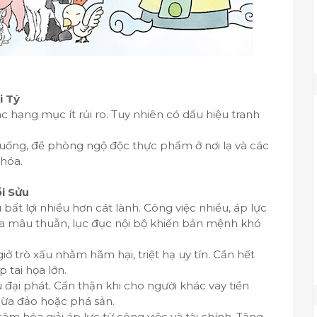
i Tý
c hạng mục ít rủi ro. Tuy nhiên có dấu hiệu tranh
uống, đề phòng ngộ độc thực phẩm ở nơi lạ và các
 hóa.
ổi Sửu
 bất lợi nhiều hơn cát lành. Công việc nhiều, áp lực
 ra mâu thuẫn, lục đục nội bộ khiến bản mệnh khó
ở trò xấu nhằm hãm hại, triệt hạ uy tín. Cần hết
 tai họa lớn.
 đại phát. Cẩn thận khi cho người khác vay tiền
 lừa đảo hoặc phá sản.
tâm hóa giải áp lực từ công việc và tài chính. Tăng