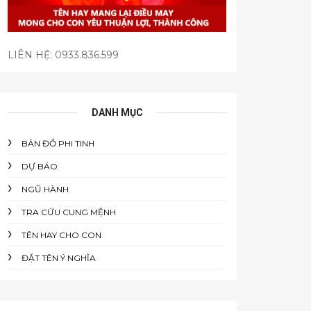
LIÊN HỆ:
0933.836.599
DANH MỤC
BẢN ĐỒ PHI TINH
DỰ BÁO
NGŨ HÀNH
TRA CỨU CUNG MỆNH
TÊN HAY CHO CON
ĐẶT TÊN Ý NGHĨA