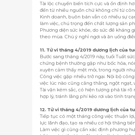
Tài lộc chuyển biến tích cực và ổn định h
đến từ nhiều nguồn chứ không chỉ từ công
Kinh doanh, buôn bán vẫn có nhiều sự cạn
làm việc, chú trọng đến chất lượng sản 
Phương diện sức khỏe, do sức đề kháng g
theo mùa. Chú ý nghỉ ngơi và ăn uống điề
11. Tử vi tháng 4/2019 dương lịch của tu
Bước sang tháng 4/2019 này, tuổi Tuất sức
chứng bệnh thường gặp như bốc hỏa, nón
xuyên cảm thấy mệt mỏi, trong người như 
Công việc gặp nhiều trở ngại. Nội bộ công 
việc lúc nào cũng căng thẳng, ngột ngạt, 
Tài vận kém sắc, có hiện tượng phá tài rõ r
hợp lý, tránh lãng phí kẻo rơi vào tình trạ
12. Tử vi tháng 4/2019 dương lịch của tu
Tiếp tục có một tháng công việc thuận lợi
lực lãnh đạo, tạo ra nhiều cơ hội thăng ti
Làm việc gì cũng cần xác định phương hướ