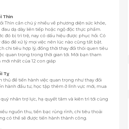
i Thìn
ổi Thìn cần chú ý nhiều về phương diện sức khỏe,
bị đau dạ dày liên tiếp hoặc ngộ độc thực phẩm.
c đó bị trì trệ, nay có dấu hiệu được phục hồi. Có
đáo để xử lý mọi việc nên lúc nào cũng tất bật.
 chi tiêu hợp lý, đồng thời thay đổi thói quen tiêu
ệc quan trọng trong thời gian tới. Mời bạn tham
m mới nhất của 12 con giáp
ổi Tỵ
h thủ để tiến hành việc quan trọng như thay đổi
ến hành đầu tư, học tập thêm ở lĩnh vực mới, mua
 quý nhân trợ lực, hạ quyết tâm và kiên trì tới cùng
iều nguồn thu, tiền bạc rủng rỉnh, chi tiêu thoải
áng có thể sẽ được tiến hành thành công.