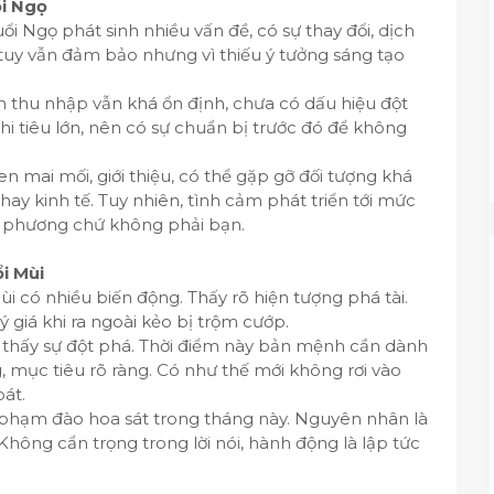
ổi Ngọ
uổi Ngọ phát sinh nhiều vấn đề, có sự thay đổi, dịch
c tuy vẫn đảm bảo nhưng vì thiếu ý tưởng sáng tạo
n thu nhập vẫn khá ổn định, chưa có dấu hiệu đột
i tiêu lớn, nên có sự chuẩn bị trước đó để không
n mai mối, giới thiệu, có thể gặp gỡ đối tượng khá
hay kinh tế. Tuy nhiên, tình cảm phát triển tới mức
ối phương chứ không phải bạn.
ổi Mùi
ùi có nhiều biến động. Thấy rõ hiện tượng phá tài.
giá khi ra ngoài kẻo bị trộm cướp.
n thấy sự đột phá. Thời điểm này bản mệnh cần dành
, mục tiêu rõ ràng. Có như thế mới không rơi vào
oát.
 phạm đào hoa sát trong tháng này. Nguyên nhân là
Không cẩn trọng trong lời nói, hành động là lập tức