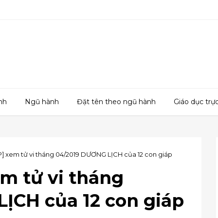
h
nh
Ngũ hành
Đặt tên theo ngũ hành
Giáo dục trự
P] xem tử vi tháng 04/2019 DƯƠNG LỊCH của 12 con giáp
m tử vi tháng
ỊCH của 12 con giáp