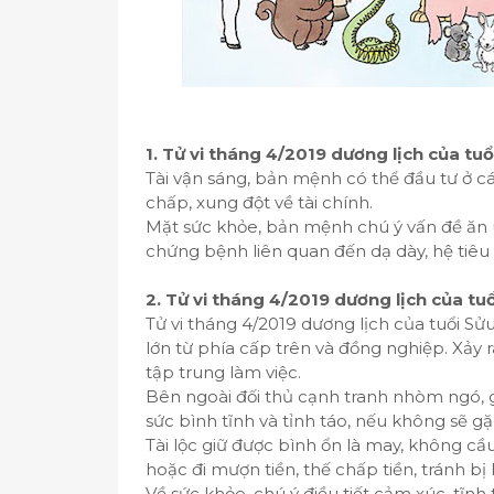
1. Tử vi tháng 4/2019 dương lịch của tuổ
Tài vận sáng, bản mệnh có thể đầu tư ở cá
chấp, xung đột về tài chính.
Mặt sức khỏe, bản mệnh chú ý vấn đề ăn 
chứng bệnh liên quan đến dạ dày, hệ tiêu
2. Tử vi tháng 4/2019 dương lịch của tu
Tử vi tháng 4/2019 dương lịch của tuổi Sửu
lớn từ phía cấp trên và đồng nghiệp. Xảy
tập trung làm việc.
Bên ngoài đối thủ cạnh tranh nhòm ngó, gi
sức bình tĩnh và tỉnh táo, nếu không sẽ gặp
Tài lộc giữ được bình ổn là may, không cầu
hoặc đi mượn tiền, thế chấp tiền, tránh bị
Về sức khỏe, chú ý điều tiết cảm xúc, tĩnh 