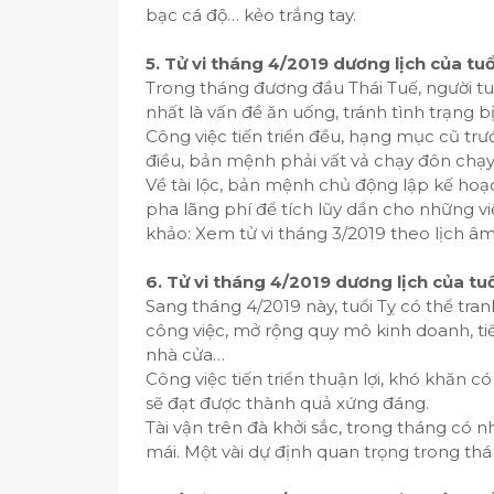
bạc cá độ… kẻo trắng tay.
5. Tử vi tháng 4/2019 dương lịch của tuổ
Trong tháng đương đầu Thái Tuế, người tu
nhất là vấn đề ăn uống, tránh tình trạng 
Công việc tiến triển đều, hạng mục cũ trướ
điều, bản mệnh phải vất vả chạy đôn chạy 
Về tài lộc, bản mệnh chủ động lập kế hoạch
pha lãng phí để tích lũy dần cho những vi
khảo: Xem tử vi tháng 3/2019 theo lịch â
6. Tử vi tháng 4/2019 dương lịch của tu
Sang tháng 4/2019 này, tuổi Tỵ có thể tran
công việc, mở rộng quy mô kinh doanh, ti
nhà cửa…
Công việc tiến triển thuận lợi, khó khăn có
sẽ đạt được thành quả xứng đáng.
Tài vận trên đà khởi sắc, trong tháng có nh
mái. Một vài dự định quan trọng trong th