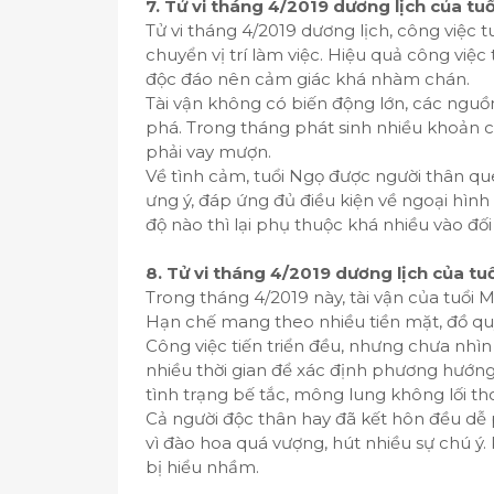
7. Tử vi tháng 4/2019 dương lịch của tu
Tử vi tháng 4/2019 dương lịch, công việc t
chuyển vị trí làm việc. Hiệu quả công việ
độc đáo nên cảm giác khá nhàm chán.
Tài vận không có biến động lớn, các nguồ
phá. Trong tháng phát sinh nhiều khoản ch
phải vay mượn.
Về tình cảm, tuổi Ngọ được người thân que
ưng ý, đáp ứng đủ điều kiện về ngoại hình 
độ nào thì lại phụ thuộc khá nhiều vào đ
8. Tử vi tháng 4/2019 dương lịch của tu
Trong tháng 4/2019 này, tài vận của tuổi M
Hạn chế mang theo nhiều tiền mặt, đồ quý 
Công việc tiến triển đều, nhưng chưa nhì
nhiều thời gian để xác định phương hướng
tình trạng bế tắc, mông lung không lối th
Cả người độc thân hay đã kết hôn đều dễ
vì đào hoa quá vượng, hút nhiều sự chú ý. 
bị hiểu nhầm.