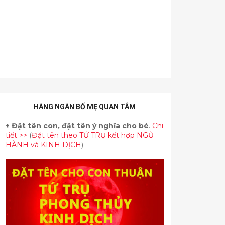
HÀNG NGÀN BỐ MẸ QUAN TÂM
+
Đặt tên con, đặt tên ý nghĩa cho bé
.
Chi
tiết >>
(
Đặt tên theo TỨ TRỤ kết hợp NGŨ
HÀNH và KINH DỊCH
)