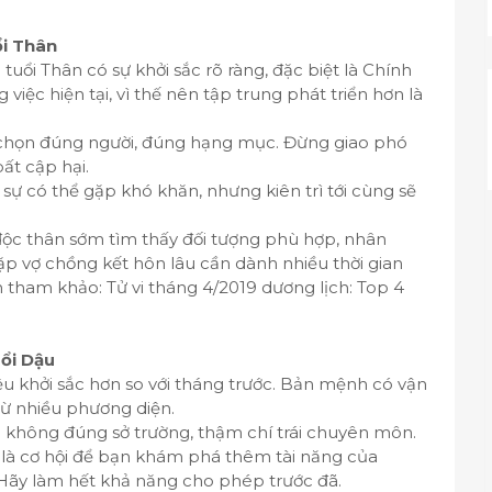
ổi Thân
tuổi Thân có sự khởi sắc rõ ràng, đặc biệt là Chính
việc hiện tại, vì thế nên tập trung phát triển hơn là
a chọn đúng người, đúng hạng mục. Đừng giao phó
bất cập hại.
i sự có thể gặp khó khăn, nhưng kiên trì tới cùng sẽ
 độc thân sớm tìm thấy đối tượng phù hợp, nhân
ặp vợ chồng kết hôn lâu cần dành nhiều thời gian
tham khảo: Tử vi tháng 4/2019 dương lịch: Top 4
uổi Dậu
ệu khởi sắc hơn so với tháng trước. Bản mệnh có vận
từ nhiều phương diện.
c không đúng sở trường, thậm chí trái chuyên môn.
 là cơ hội để bạn khám phá thêm tài năng của
. Hãy làm hết khả năng cho phép trước đã.