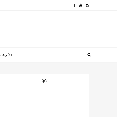
c tuyến
QC