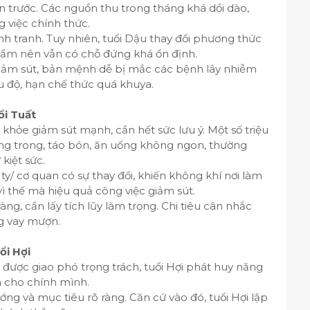
ơn trước. Các nguồn thu trong tháng khá dồi dào,
 việc chính thức.
h tranh. Tuy nhiên, tuổi Dậu thay đổi phương thức
phẩm nên vẫn có chỗ đứng khá ổn định.
iảm sút, bản mệnh dễ bị mắc các bệnh lây nhiễm
u độ, hạn chế thức quá khuya.
ổi Tuất
 khỏe giảm sút mạnh, cần hết sức lưu ý. Một số triệu
g trong, táo bón, ăn uống không ngon, thường
kiệt sức.
ty/ cơ quan có sự thay đổi, khiến không khí nơi làm
vì thế mà hiệu quả công việc giảm sút.
àng, cần lấy tích lũy làm trọng. Chi tiêu cân nhắc
ng vay mượn.
ổi Hợi
, được giao phó trọng trách, tuổi Hợi phát huy năng
ến cho chính mình.
ng và mục tiêu rõ ràng. Căn cứ vào đó, tuổi Hợi lập