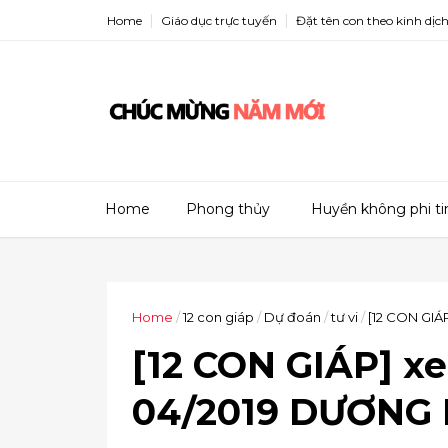
Home
Giáo dục trực tuyến
Đặt tên con theo kinh dịc
Home
Phong thủy
Huyền không phi ti
Home
/
12 con giáp
/
Dự đoán
/
tư vi
/
[12 CON GIÁ
[12 CON GIÁP] xe
04/2019 DƯƠNG L