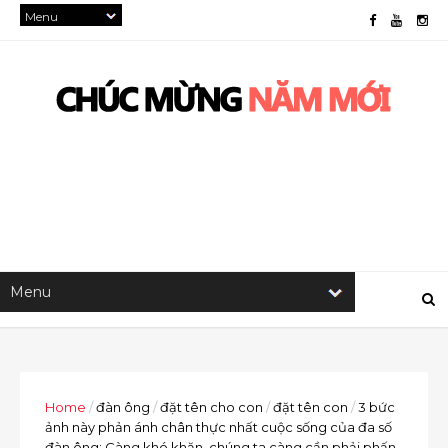
Home
/
đàn ông
/
đặt tên cho con
/
đặt tên con
/
3 bức
ảnh này phản ánh chân thực nhất cuộc sống của đa số
đàn ông: Càng khó khăn, chúng ta càng cần phải phấn