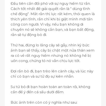
Đầu tiên cần đối phó với sự nguy hiểm từ rắn.
Cách tốt nhất để giải quyết rắn là “ dùng tĩnh
chế động”. Mắt rắn thị lực rất kém, thói quen là
thích yên tĩnh, rắn chỉ khi bị giật mình mới tấn
công con người. Vì vậy, nếu bạn không di
chuyển nó sẽ không cắn bạn, và bạn bất động,
rắn sẽ tự động bò đi.
Thứ hai, đừng lo lắng cây sẽ gẫy, nhìn kỹ bức
ảnh bạn sẽ thấy, cây bị chặt một nửa thân xem
ra có vẻ rất nguy hiểm nhưng nó không hề bị
uốn cong, chứng tỏ nó vẫn chịu lực tốt.
Đợi rắn bò đi, bạn trèo lên cành cây, và lúc này
chỉ có bạn và sư tử đọ sự kiên nhẫn.
Sư tử bỏ đi bạn hoàn toàn an toàn rồi, không
cần để ý đến cá sấu dưới đầm.
Bức ảnh trên còn có ý nghĩa như sau: