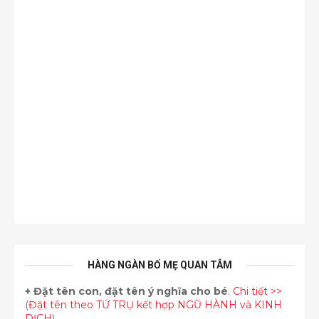
HÀNG NGÀN BỐ MẸ QUAN TÂM
+
Đặt tên con, đặt tên ý nghĩa cho bé
.
Chi tiết >>
(
Đặt tên theo TỨ TRỤ kết hợp NGŨ HÀNH và KINH
DỊCH
)