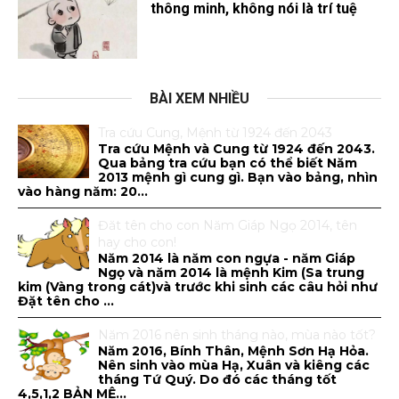
thông minh, không nói là trí tuệ
BÀI XEM NHIỀU
Tra cứu Cung, Mệnh từ 1924 đến 2043
Tra cứu Mệnh và Cung từ 1924 đến 2043.
Qua bảng tra cứu bạn có thể biết Năm
2013 mệnh gì cung gì. Bạn vào bảng, nhìn
vào hàng năm: 20...
Đăt tên cho con Năm Giáp Ngọ 2014, tên
hay cho con!
Năm 2014 là năm con ngựa - năm Giáp
Ngọ và năm 2014 là mệnh Kim (Sa trung
kim (Vàng trong cát)và trước khi sinh các câu hỏi như
Đặt tên cho ...
Năm 2016 nên sinh tháng nào, mùa nào tốt?
Năm 2016, Bính Thân, Mệnh Sơn Hạ Hỏa.
Nên sinh vào mùa Hạ, Xuân và kiêng các
tháng Tứ Quý. Do đó các tháng tốt
4,5,1,2 BẢN MỆ...