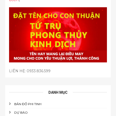
LIÊN HỆ:
0933.836.599
DANH MỤC
BẢN ĐỒ PHI TINH
DỰ BÁO