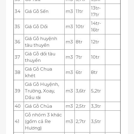
13tr-
34
Giá Gỗ Sến
m
3
11tr
17tr
14tr-
35
Giá Gỗ Dổi
m
3
10tr
16tr
Giá Gỗ huyệnh
36
m
3
8tr
12tr
tàu thuyền
Giá Gỗ dổi tàu
37
m
3
7tr
10tr
thuyền
Giá Gỗ Chua
38
m
3
6tr
8tr
khét
Giá Gỗ Huỵệnh,
39
Trường, Xoay,
m
3
3,6tr
5,2tr
Dầu rái
40
Giá Gỗ Chủa
m
3
2,5tr
3,3tr
Gỗ nhóm 3 khác
41
(gồm cả Re
m
3
2,7tr
3,5tr
Hương)