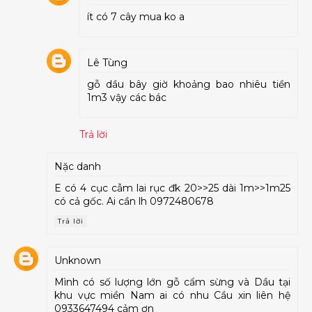
ít có 7 cây mua ko a
Lê Tùng
gỗ dầu bây giờ khoảng bao nhiêu tiền
1m3 vậy các bác
Trả lời
Nặc danh
E có 4 cục cẫm lai rục đk 20>>25 dài 1m>>1m25
có cả gốc. Ai cần lh 0972480678
Trả lời
Unknown
Mình có số lượng lớn gỗ cẩm sừng và Dầu tại
khu vực miền Nam ai có nhu Cầu xin liên hệ
0933647494 cảm ơn