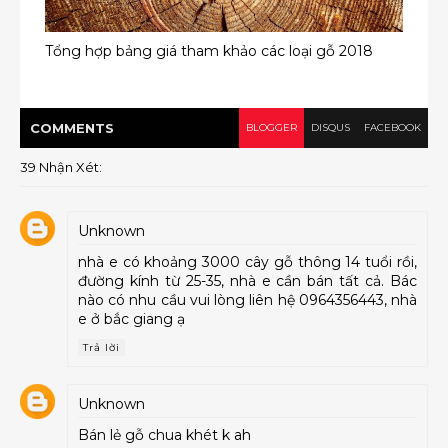
Tổng hợp bảng giá tham khảo các loại gỗ 2018
COMMENT
S
BLOGGER
DISQUS
FACEBOOK
39 Nhận Xét:
Unknown
nhà e có khoảng 3000 cây gỗ thông 14 tuổi rồi,
đường kính từ 25-35, nhà e cần bán tất cả. Bác
nào có nhu cầu vui lòng liên hệ 0964356443, nhà
e ở bắc giang ạ
Trả lời
Unknown
Bán lẻ gỗ chua khét k ah