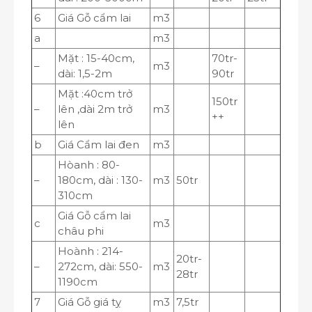
6
Giá Gỗ cẩm lai
m
3
a
m
3
Mặt : 15-40cm,
70tr-
–
m
3
dài: 1,5-2m
90tr
Mặt :40cm trở
150tr
–
lên ,dài 2m trở
m
3
++
lên
b
Giá Cẩm lai đen
m
3
Hòanh : 80-
–
180cm, dài : 130-
m
3
50tr
310cm
Giá Gỗ cẩm lai
c
m
3
châu phi
Hoành : 214-
20tr-
–
272cm, dài: 550-
m
3
28tr
1190cm
7
Giá Gỗ giá tỵ
m
3
7,5tr