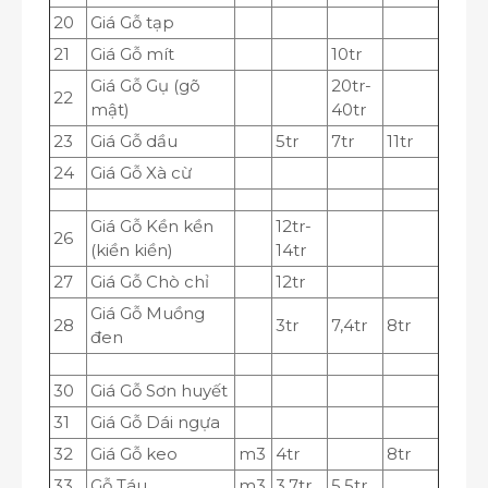
20
Giá Gỗ tạp
21
Giá Gỗ mít
10tr
Giá Gỗ Gụ (gõ
20tr-
22
mật)
40tr
23
Giá Gỗ dầu
5tr
7tr
11tr
24
Giá Gỗ Xà cừ
Giá Gỗ Kền kền
12tr-
26
(kiền kiền)
14tr
27
Giá Gỗ Chò chỉ
12tr
Giá Gỗ Muồng
28
3tr
7,4tr
8tr
đen
30
Giá Gỗ Sơn huyết
31
Giá Gỗ Dái ngựa
32
Giá Gỗ keo
m3
4tr
8tr
33
Gỗ Táu
m
3
3,7tr
5,5tr