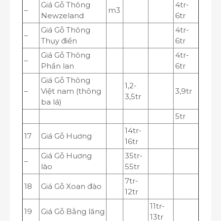
Giá Gỗ Thông
4tr-
–
m
3
Newzeland
6tr
Giá Gỗ Thông
4tr-
–
Thụy điển
6tr
Giá Gỗ Thông
4tr-
–
Phần lan
6tr
Giá Gỗ Thông
1,2-
–
Việt nam (thông
3,9tr
3,5tr
ba lá)
5tr
14tr-
17
Giá Gỗ Huơng
16tr
Giá Gỗ Huơng
35tr-
–
lào
55tr
7tr-
18
Giá Gỗ Xoan đào
12tr
11tr-
19
Giá Gỗ Bằng lăng
13tr