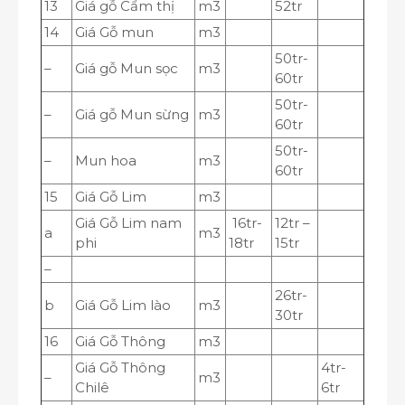
13
Giá gỗ Cẩm thị
m
3
52tr
14
Giá Gỗ mun
m
3
50tr-
–
Giá gỗ Mun sọc
m
3
60tr
50tr-
–
Giá gỗ Mun sừng
m
3
60tr
50tr-
–
Mun hoa
m
3
60tr
15
Giá Gỗ Lim
m
3
Giá Gỗ Lim nam
16tr-
12tr –
a
m
3
phi
18tr
15tr
–
26tr-
b
Giá Gỗ Lim lào
m
3
30tr
16
Giá Gỗ Thông
m
3
Giá Gỗ Thông
4tr-
–
m
3
Chilê
6tr