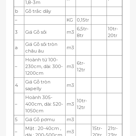
1,8-3m
b
Gỗ trắc dây
–
KG
0,15tr
6,5tr-
10tr-
3
Giá Gỗ sồi
m
3
8tr
20tr
Giá Gỗ sồi tròn
a
m
3
châu âu
Hoành từ 100-
6tr-
–
230cm, dài: 300-
m
3
12tr
1200cm
Giá Gỗ tròn
4
m
3
sapelly
Hoành 305-
10tr-
–
400cm, dài: 520-
m
3
12tr
1050cm
5
Giá Gỗ pơmu
m
3
Mặt : 20-40cm ,
15tr-
21tr-
–
m
3
dài : 200-500cm
20tr
23tr