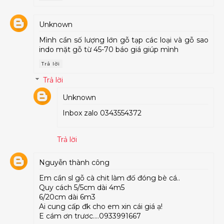
Unknown
Mình cần số lượng lớn gỗ tạp các loại và gỗ sao
indo mặt gỗ từ 45-70 báo giá giúp mình
Trả lời
Trả lời
Unknown
Inbox zalo 0343554372
Trả lời
Nguyễn thành công
Em cần sl gỗ cà chit làm đố đóng bè cá..
Quy cách 5/5cm dài 4m5
6/20cm dài 6m3
Ai cung cấp đk cho em xin cái giá ạ!
E cám ơn trươc....0933991667