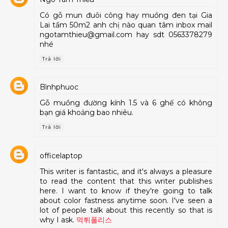
Có gỗ mun đuôi công hay muồng đen tại Gia
Lai tầm 50m2 anh chị nào quan tâm inbox mail
ngotamthieu@gmail.com hay sdt 0563378279
nhé
Trả lời
Bìnhphuoc
Gỗ muồng đường kính 1.5 và 6 ghế có không
bạn giá khoảng bao nhiêu.
Trả lời
officelaptop
This writer is fantastic, and it's always a pleasure
to read the content that this writer publishes
here. I want to know if they're going to talk
about color fastness anytime soon. I've seen a
lot of people talk about this recently so that is
why I ask.
먹튀폴리스