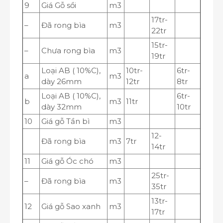
9
Giá Gỗ sồi
m
3
17tr-
–
Đã rong bìa
m
3
22tr
15tr-
–
Chưa rong bìa
m
3
19tr
Loại AB ( 10%C),
10tr-
6tr-
a
m
3
dày 26mm
12tr
8tr
Loại AB ( 10%C),
6tr-
b
m
3
11tr
dày 32mm
10tr
10
Giá gỗ Tần bì
m
3
12-
Đã rong bìa
m
3
7tr
14tr
11
Giá gỗ Óc chó
m
3
25tr-
–
Đã rong bìa
m
3
35tr
13tr-
12
Giá gỗ Sao xanh
m
3
17tr