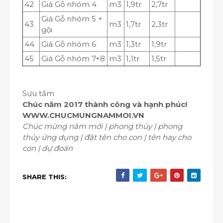
42
Giá Gỗ nhóm 4
m
3
1,9tr
2,7tr
Giá Gỗ nhóm 5 +
43
m
3
1,7tr
2,3tr
gội
44
Giá Gỗ nhóm 6
m
3
1,3tr
1,9tr
45
Giá Gỗ nhóm 7+8
m
3
1,1tr
1,5tr
Sưu tầm
Chúc năm 2017 thành công và hạnh phúc!
WWW.CHUCMUNGNAMMOI.VN
Chúc mừng năm mới | phong thủy | phong
thủy ứng dụng | đặt tên cho con | tên hay cho
con | dự đoán
SHARE THIS: