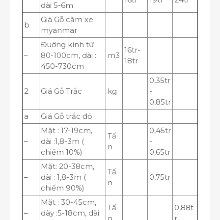
dài 5-6m
Giá Gỗ căm xe
b
myanmar
Đuờng kính từ
16tr-
–
80-100cm, dài :
m
3
18tr
450-730cm
0,35tr
2
Giá Gỗ Trắc
kg
-
0,85tr
a
Giá Gỗ trắc đỏ
Mặt : 17-19cm,
0,45tr
Tấ
–
dài :1,8-3m (
-
n
chiếm 10%)
0,65tr
Mặt: 20-38cm,
Tấ
–
dài : 1,8-3m (
0,75tr
n
chiếm 90%)
Mặt : 30-45cm,
Tấ
0,88t
–
dày :5-18cm, dài:
n
r