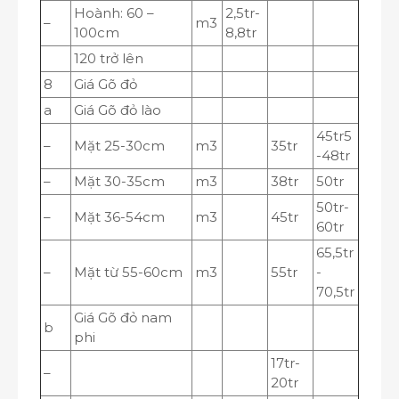
Hoành: 60 –
2,5tr-
–
m
3
100cm
8,8tr
120 trở lên
8
Giá Gõ đỏ
a
Giá Gõ đỏ lào
45tr5
–
Mặt 25-30cm
m
3
35tr
-48tr
–
Mặt 30-35cm
m
3
38tr
50tr
50tr-
–
Mặt 36-54cm
m
3
45tr
60tr
65,5tr
–
Mặt từ 55-60cm
m
3
55tr
-
70,5tr
Giá Gõ đỏ nam
b
phi
17tr-
–
20tr