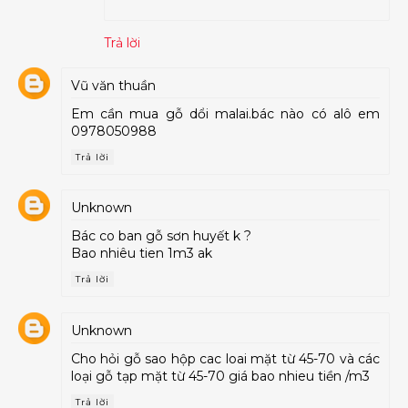
Trả lời
Vũ văn thuần
Em cần mua gỗ dổi malai.bác nào có alô em
0978050988
Trả lời
Unknown
Bác co ban gỗ sơn huyết k ?
Bao nhiêu tien 1m3 ak
Trả lời
Unknown
Cho hỏi gỗ sao hộp cac loai mặt từ 45-70 và các
loại gỗ tạp mặt từ 45-70 giá bao nhieu tiền /m3
Trả lời