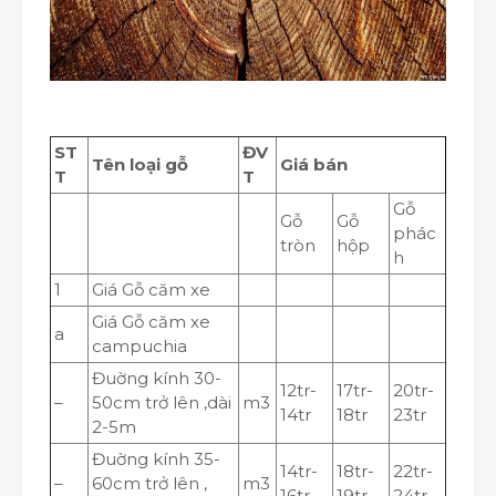
ST
ĐV
Tên loại gỗ
Giá bán
T
T
Gỗ
Gỗ
Gỗ
phác
tròn
hộp
h
1
Giá Gỗ căm xe
Giá Gỗ căm xe
a
campuchia
Đuờng kính 30-
12tr-
17tr-
20tr-
–
50cm trở lên ,dài
m
3
14tr
18tr
23tr
2-5m
Đuờng kính 35-
14tr-
18tr-
22tr-
–
60cm trở lên ,
m
3
16tr
19tr
24tr