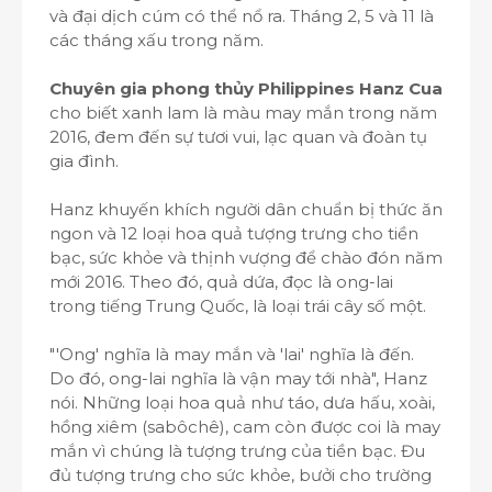
và đại dịch cúm có thể nổ ra. Tháng 2, 5 và 11 là
các tháng xấu trong năm.
Chuyên gia phong thủy Philippines Hanz Cua
cho biết xanh lam là màu may mắn trong năm
2016, đem đến sự tươi vui, lạc quan và đoàn tụ
gia đình.
Hanz khuyến khích người dân chuẩn bị thức ăn
ngon và 12 loại hoa quả tượng trưng cho tiền
bạc, sức khỏe và thịnh vượng để chào đón năm
mới 2016. Theo đó, quả dứa, đọc là ong-lai
trong tiếng Trung Quốc, là loại trái cây số một.
"'Ong' nghĩa là may mắn và 'lai' nghĩa là đến.
Do đó, ong-lai nghĩa là vận may tới nhà", Hanz
nói. Những loại hoa quả như táo, dưa hấu, xoài,
hồng xiêm (sabôchê), cam còn được coi là may
mắn vì chúng là tượng trưng của tiền bạc. Đu
đủ tượng trưng cho sức khỏe, bưởi cho trường