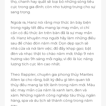
thọ, chanh hay quất sẽ loại bỏ những sóng tiêu
cực trong gia đình; còn nho tượng trưng cho sự
sang trọng.
Ngoài ra, Hanz nói rằng mọi thức ăn bày biện
trong ngày tết đều mang lại may mắn, vì chỉ
cần có đủ thức ăn trên bàn đã là sự may mắn
rồi. Hanz khuyên mọi người hãy làm những điều
sau để chào đón năm mới: Dọn dẹp sạch sẽ
nhà cửa và nơi làm việc; đổ đầy khạp gạo; bật
đèn và nhạc thật to chào năm mới; thắp 9 nén
hương vào 9h sáng mỗi ngày, vì đó là lúc năng
lượng tích cực lên cao nhất.
Theo Rappler, chuyên gia phong thủy Marites
Allen lại cho rằng, bất kỳ điều gì liên quan tới
thủy đều mang lại tốt lành trong năm mới. Màu
sắc may mắn của năm là xanh lam, đen và
xám. Những ngành công nghiệp tàu thủy, ngân
hàng, spa và du lịch sẽ thành công trong năm
nay.