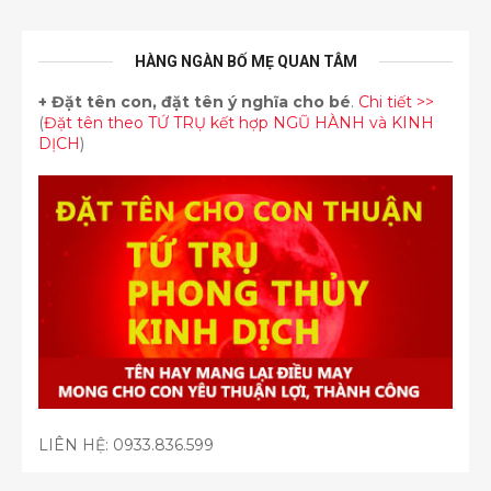
HÀNG NGÀN BỐ MẸ QUAN TÂM
+
Đặt tên con, đặt tên ý nghĩa cho bé
.
Chi tiết >>
(
Đặt tên theo TỨ TRỤ kết hợp NGŨ HÀNH và KINH
DỊCH
)
LIÊN HỆ:
0933.836.599