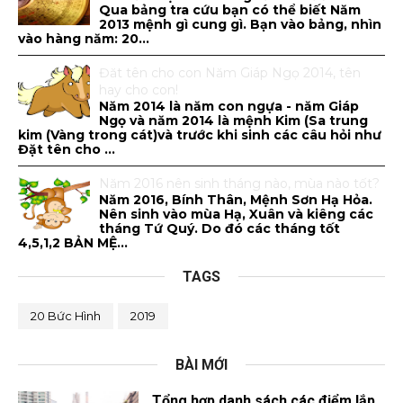
Qua bảng tra cứu bạn có thể biết Năm
2013 mệnh gì cung gì. Bạn vào bảng, nhìn
vào hàng năm: 20...
Đăt tên cho con Năm Giáp Ngọ 2014, tên
hay cho con!
Năm 2014 là năm con ngựa - năm Giáp
Ngọ và năm 2014 là mệnh Kim (Sa trung
kim (Vàng trong cát)và trước khi sinh các câu hỏi như
Đặt tên cho ...
Năm 2016 nên sinh tháng nào, mùa nào tốt?
Năm 2016, Bính Thân, Mệnh Sơn Hạ Hỏa.
Nên sinh vào mùa Hạ, Xuân và kiêng các
tháng Tứ Quý. Do đó các tháng tốt
4,5,1,2 BẢN MỆ...
TAGS
20 Bức Hình
2019
BÀI MỚI
Tổng hợp danh sách các điểm lắp