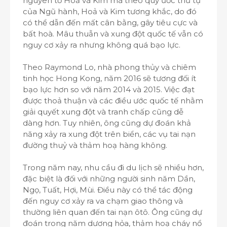
nguyên tố Hoả và Kim mà theo quy ước thứ tự
của Ngũ hành, Hoả và Kim tương khắc, do đó
có thể dẫn đến mất cân bằng, gây tiêu cực và
bất hoà. Mâu thuẫn và xung đột quốc tế vẫn có
nguy cơ xảy ra nhưng không quá bạo lực.
Theo Raymond Lo, nhà phong thủy và chiêm
tinh học Hong Kong, năm 2016 sẽ tương đối ít
bạo lực hơn so với năm 2014 và 2015. Việc đạt
được thoả thuận và các điều ước quốc tế nhằm
giải quyết xung đột và tranh chấp cũng dễ
dàng hơn. Tuy nhiên, ông cũng dự đoán khả
năng xảy ra xung đột trên biển, các vụ tai nạn
đường thuỷ và thảm hoạ hàng không.
Trong năm nay, nhu cầu đi du lịch sẽ nhiều hơn,
đặc biệt là đối với những người sinh năm Dần,
Ngọ, Tuất, Hợi, Mùi. Điều này có thể tác động
đến nguy cơ xảy ra va chạm giao thông và
thường liên quan đến tai nạn ôtô. Ông cũng dự
đoán trong năm dương hỏa, thảm hoạ cháy nổ