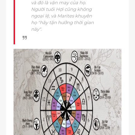
và đó là vận may của họ.
Người tuổi Hợi cũng không
ngoại lệ, và Marites khuyên
họ "hãy tận hưởng thời gian
này".