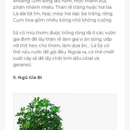
khoảng 1,5m sống lâu năm, mọc thành bụi,
phân nhánh nhiều. Thân rễ trắng hoặc hơi tía.
Lá dài tới 1m, hẹp, mép hơi ráp; bẹ trắng, rộng.
Cụm hoa gồm nhiều bông nhỏ không cuống.
Sả có mùi thơm, được trồng rộng rãi ở các vườn
gia đình để lấy thân rễ làm gia vị ăn sống, ướp
với thịt heo cho thơm, làm dưa ăn… Lá Sả có
thể nấu nước để gội đầu. Ngoài ra, có thể chiết
xuất cây sả để lấy chất tinh dầu citral và
geraniol.
5. Ngũ Gia Bì