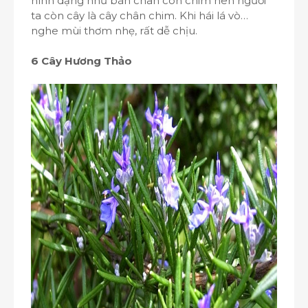
hình dạng như bàn chân con chim nên người
ta còn cây là cây chân chim. Khi hái lá vò…
nghe mùi thơm nhẹ, rất dễ chịu.
6 Cây Hương Thảo