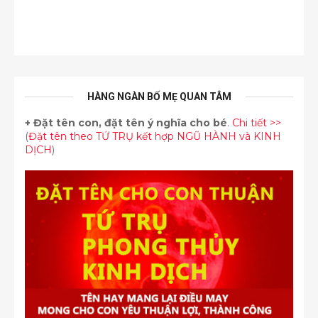
HÀNG NGÀN BỐ MẸ QUAN TÂM
+
Đặt tên con, đặt tên ý nghĩa cho bé
.
Chi tiết >>
(
Đặt tên theo TỨ TRỤ kết hợp NGŨ HÀNH và KINH
DỊCH
)