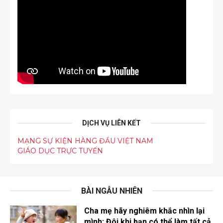
DỊCH VỤ LIÊN KẾT
MẠNG SỰ KIỆN HÀNG ĐẦU VIỆT NAM
GIÁO DỤC TRỰC TUYẾN
BÀI NGẪU NHIÊN
Cha mẹ hãy nghiêm khắc nhìn lại
mình: Đôi khi bạn có thể làm tất cả