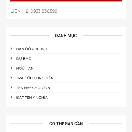
LIÊN HỆ:
0933.836.599
DANH MỤC
BẢN ĐỒ PHI TINH
DỰ BÁO
NGŨ HÀNH
TRA CỨU CUNG MỆNH
TÊN HAY CHO CON
ĐẶT TÊN Ý NGHĨA
CÓ THỂ BẠN CẦN