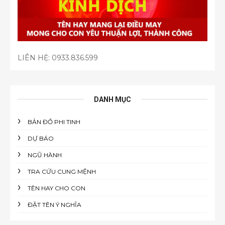
LIÊN HỆ:
0933.836.599
DANH MỤC
BẢN ĐỒ PHI TINH
DỰ BÁO
NGŨ HÀNH
TRA CỨU CUNG MỆNH
TÊN HAY CHO CON
ĐẶT TÊN Ý NGHĨA