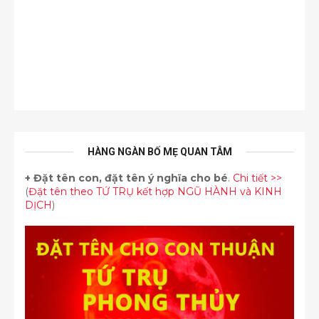
HÀNG NGÀN BỐ MẸ QUAN TÂM
+
Đặt tên con, đặt tên ý nghĩa cho bé
.
Chi tiết >>
(
Đặt tên theo TỨ TRỤ kết hợp NGŨ HÀNH và KINH
DỊCH
)