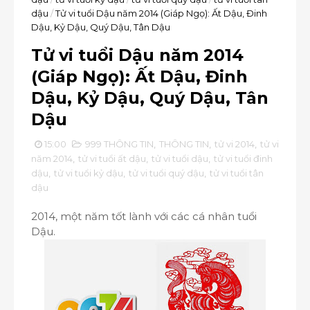
dậu
/
Tử vi tuổi Dậu năm 2014 (Giáp Ngọ): Ất Dậu, Đinh
Dậu, Kỷ Dậu, Quý Dậu, Tân Dậu
Tử vi tuổi Dậu năm 2014
(Giáp Ngọ): Ất Dậu, Đinh
Dậu, Kỷ Dậu, Quý Dậu, Tân
Dậu
15:00
999 THÔNG TIN
,
THÔNG TIN
,
tử vi 2014
,
tử vi
năm 2014
,
tử vi tuổi ất dậu
,
tử vi tuổi dậu
,
tử vi tuổi đinh
dậu
,
tử vi tuổi kỷ dậu
,
tử vi tuổi quý dậu
,
tử vi tuổi tân
dậu
2014, một năm tốt lành với các cá nhân tuổi
Dậu.