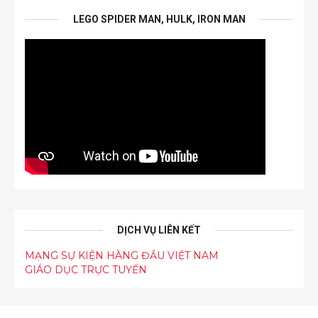
LEGO SPIDER MAN, HULK, IRON MAN
DỊCH VỤ LIÊN KẾT
MẠNG SỰ KIỆN HÀNG ĐẦU VIỆT NAM
GIÁO DỤC TRỰC TUYẾN