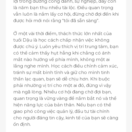
lợi trong đường công danh, sự nghiệp, đây còn
là năm bạn thu nhiều tài lộc. Điều quan trọng
vẫn luôn là nắm lấy cơ hội, đừng chờ đợi đến khi
được hỏi mới nói rằng “tôi đã sẵn sàng”.
Ở một vài thời điểm, thách thức lớn nhất của
tuổi Dậu là học cách chấp nhận việc không
được chú ý. Luôn yêu thích vị trí trung tâm, bạn
có thể cảm thấy hụt hẫng khi chẳng có ánh
mắt nào hướng về phía mình, không một ai
lắng nghe mình. Học cách điều chỉnh cảm xúc,
tránh sự mất bình tĩnh và giữ cho mình tinh
thần lạc quan, bạn sẽ dễ chịu hơn. Khi buộc
phải nhường vị trí cho một ai đó, đừng vì vậy
mà ngã lòng. Nhiều cơ hội đang chờ đợi bạn,
quan trọng là vững vàng để nắm bắt nó và thể
hiện năng lực của bản thân. Nếu bạn có thể
giao phó công việc quản lý, đầu tư tài chính
cho người đáng tin cậy, kinh tế của bạn sẽ càng
ổn định.