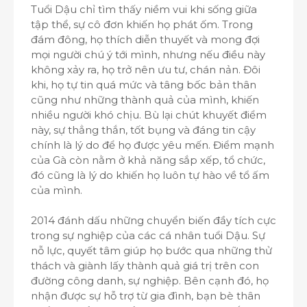
Tuổi Dậu chỉ tìm thấy niềm vui khi sống giữa
tập thể, sự cô đơn khiến họ phát ốm. Trong
đám đông, họ thích diễn thuyết và mong đợi
mọi người chú ý tới mình, nhưng nếu điều này
không xảy ra, họ trở nên ưu tư, chán nản. Đôi
khi, họ tự tin quá mức và tâng bốc bản thân
cũng như những thành quả của mình, khiến
nhiều người khó chịu. Bù lại chút khuyết điểm
này, sự thẳng thắn, tốt bụng và đáng tin cậy
chính là lý do để họ được yêu mến. Điểm mạnh
của Gà còn nằm ở khả năng sắp xếp, tổ chức,
đó cũng là lý do khiến họ luôn tự hào về tổ ấm
của mình.
2014 đánh dấu những chuyển biến đầy tích cực
trong sự nghiệp của các cá nhân tuổi Dậu. Sự
nỗ lực, quyết tâm giúp họ bước qua những thử
thách và giành lấy thành quả giá trị trên con
đường công danh, sự nghiệp. Bên cạnh đó, họ
nhận được sự hỗ trợ từ gia đình, bạn bè thân