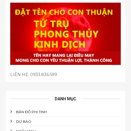
LIÊN HỆ:
0933.836.599
DANH MỤC
BẢN ĐỒ PHI TINH
DỰ BÁO