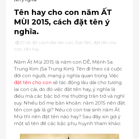
Tên hay cho con năm ẤT
MÙI 2015, cách đặt tên ý
nghĩa.
07:26
cách đặt tên con
,
Đặt Tên
,
đặt tên cho
con
,
tên hay
Năm Ất Mùi 2015 là năm con DÊ, Mệnh Sa
Trung Kim (Sa Trung Kim). Tên đi theo cả cuộc
đời con người, mang ý nghĩa quan trọng. Việc
đặt tên cho con
sẽ tác động lâu dài cho tương
lai con cái, do đó việc đặt tên hay, ý nghĩa là
điều mà các bậc bố mẹ thường trăn trở và nghĩ
suy. Nhiều bố mẹ băn khoăn: năm 2015 nên đặt
tên con gái là gì? Nếu có con trai sinh năm Ất
Mùi thì nên đặt tên nào hay? Sau đây xin gợi ý
một số tên để các bậc phụ huynh tham khảo: