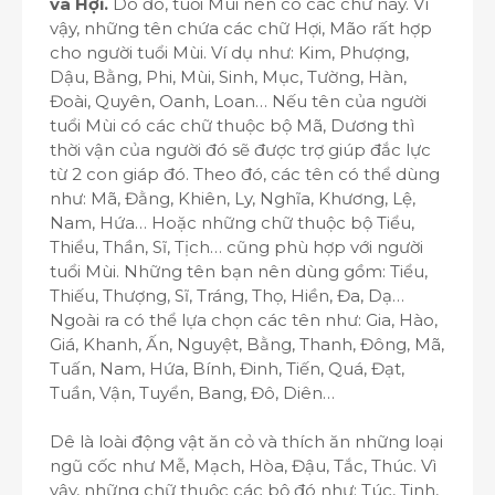
và Hợi.
Do đó, tuổi Mùi nên có các chữ này. Vì
vậy, những tên chứa các chữ Hợi, Mão rất hợp
cho người tuổi Mùi. Ví dụ như: Kim, Phượng,
Dậu, Bằng, Phi, Mùi, Sinh, Mục, Tường, Hàn,
Đoài, Quyên, Oanh, Loan… Nếu tên của người
tuổi Mùi có các chữ thuộc bộ Mã, Dương thì
thời vận của người đó sẽ được trợ giúp đắc lực
từ 2 con giáp đó. Theo đó, các tên có thể dùng
như: Mã, Đằng, Khiên, Ly, Nghĩa, Khương, Lệ,
Nam, Hứa… Hoặc những chữ thuộc bộ Tiểu,
Thiểu, Thần, Sĩ, Tịch… cũng phù hợp với người
tuổi Mùi. Những tên bạn nên dùng gồm: Tiểu,
Thiếu, Thượng, Sĩ, Tráng, Thọ, Hiền, Đa, Dạ…
Ngoài ra có thể lựa chọn các tên như: Gia, Hào,
Giá, Khanh, Ấn, Nguyệt, Bằng, Thanh, Đông, Mã,
Tuấn, Nam, Hứa, Bính, Đinh, Tiến, Quá, Đạt,
Tuần, Vận, Tuyển, Bang, Đô, Diên…
Dê là loài động vật ăn cỏ và thích ăn những loại
ngũ cốc như Mễ, Mạch, Hòa, Đậu, Tắc, Thúc. Vì
vậy, những chữ thuộc các bộ đó như: Túc, Tinh,