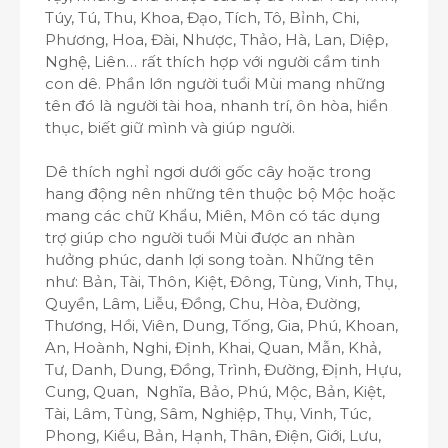
Túy, Tú, Thu, Khoa, Đạo, Tích, Tô, Bỉnh, Chi,
Phương, Hoa, Đài, Nhược, Thảo, Hà, Lan, Diệp,
Nghệ, Liên… rất thích hợp với người cầm tinh
con dê. Phần lớn người tuổi Mùi mang những
tên đó là người tài hoa, nhanh trí, ôn hòa, hiền
thục, biết giữ mình và giúp người.
Dê thích nghỉ ngơi dưới gốc cây hoặc trong
hang động nên những tên thuộc bộ Mộc hoặc
mang các chữ Khẩu, Miên, Môn có tác dụng
trợ giúp cho người tuổi Mùi được an nhàn
hưởng phúc, danh lợi song toàn. Những tên
như: Bản, Tài, Thôn, Kiệt, Đông, Tùng, Vinh, Thụ,
Quyền, Lâm, Liễu, Đồng, Chu, Hòa, Đường,
Thương, Hồi, Viên, Dung, Tống, Gia, Phú, Khoan,
An, Hoành, Nghi, Định, Khai, Quan, Mẫn, Khả,
Tư, Danh, Dung, Đồng, Trình, Đường, Định, Hựu,
Cung, Quan, Nghĩa, Bảo, Phú, Mộc, Bản, Kiệt,
Tài, Lâm, Tùng, Sâm, Nghiệp, Thụ, Vinh, Túc,
Phong, Kiều, Bản, Hạnh, Thân, Điện, Giới, Lưu,