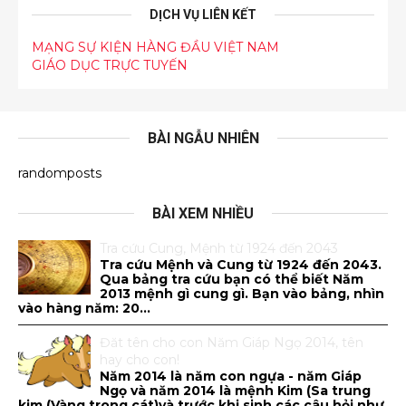
DỊCH VỤ LIÊN KẾT
MẠNG SỰ KIỆN HÀNG ĐẦU VIỆT NAM
GIÁO DỤC TRỰC TUYẾN
BÀI NGẪU NHIÊN
randomposts
BÀI XEM NHIỀU
Tra cứu Cung, Mệnh từ 1924 đến 2043
Tra cứu Mệnh và Cung từ 1924 đến 2043.
Qua bảng tra cứu bạn có thể biết Năm
2013 mệnh gì cung gì. Bạn vào bảng, nhìn
vào hàng năm: 20...
Đăt tên cho con Năm Giáp Ngọ 2014, tên
hay cho con!
Năm 2014 là năm con ngựa - năm Giáp
Ngọ và năm 2014 là mệnh Kim (Sa trung
kim (Vàng trong cát)và trước khi sinh các câu hỏi như