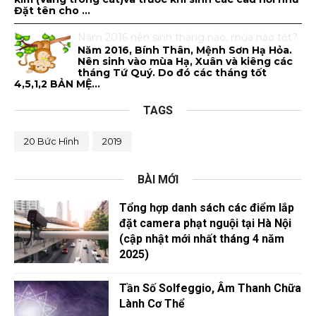
Đặt tên cho ...
Năm 2016 nên sinh tháng nào, mùa nào tốt?
Năm 2016, Bính Thân, Mệnh Sơn Hạ Hỏa.
Nên sinh vào mùa Hạ, Xuân và kiêng các
tháng Tứ Quý. Do đó các tháng tốt
4,5,1,2 BẢN MỆ...
TAGS
20 Bức Hình
2019
BÀI MỚI
Tổng hợp danh sách các điểm lắp
đặt camera phạt nguội tại Hà Nội
(cập nhật mới nhất tháng 4 năm
2025)
Tần Số Solfeggio, Âm Thanh Chữa
Lành Cơ Thể